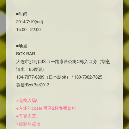
■时间
2014/7/19(sat)
15:00 - 22:00
■地点
BOX BAR
大连市沙河口区五一路康派公寓C栋入口旁（割烹
清水・85度裏)
134-7877-6889（日本語ok） / 130-7982-7825
微信:BoxBar2013
※免费入场!
※入场的coser 可享2杯免费饮料！
※有更衣室！
※摄影师驻场