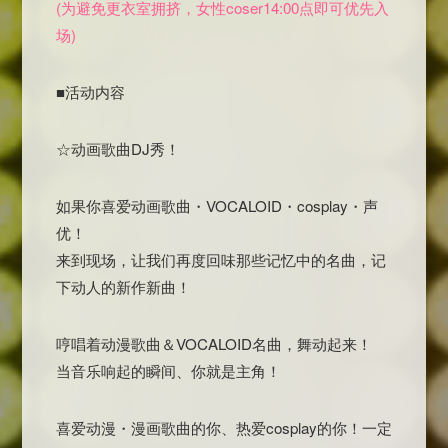
(为避免更衣室拥挤，女性coser14:00点即可优先入
场)
■活动内容
☆动画歌曲DJ秀！
如果你喜爱动画歌曲・VOCALOID・cosplay・声
优！
来到现场，让我们再度回味那些记忆中的名曲，记
下动人的新作新曲！
哼唱着动漫歌曲＆VOCALOID名曲，舞动起来！
当音乐响起的瞬间、你就是主角！
喜爱动漫・漫画歌曲的你、热爱cosplay的你！一定