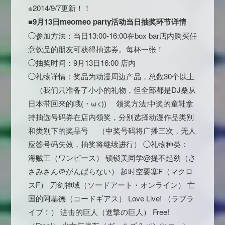
※2014/9/7更新！！
■9月13日meomeo party活动当日抽奖环节详情
◯参加方法：当日13:00-16:00在box bar店内购买任
意饮品的朋友可获得抽选券。每杯一张！
◯抽奖时间：9月13日16:00 店内
◯礼物详情：奖品为动漫周边产品，总数30个以上
（我们只准备了小小的礼物，但全部都是DJ桑从
日本带回来的哦(・ω<)) 领奖方法:中奖的童鞋拿
持抽选号码券在店内领奖，分别选择动漫作品类别
和类别下的奖品号 （中奖号码将广播三次，无人
应答号码失效，抽奖将继续进行） ◯礼物种类：
海贼王（ワンピース） 锁锁美同学@提不起劲（さ
さみさん＠がんばらない） 超时空要塞F（マクロ
スF） 刀剑神域（ソードアート・オンライン） 亡
国的阿基德（コードギアス） Love Live! （ラブラ
イブ！） 进击的巨人（進撃の巨人） Free!