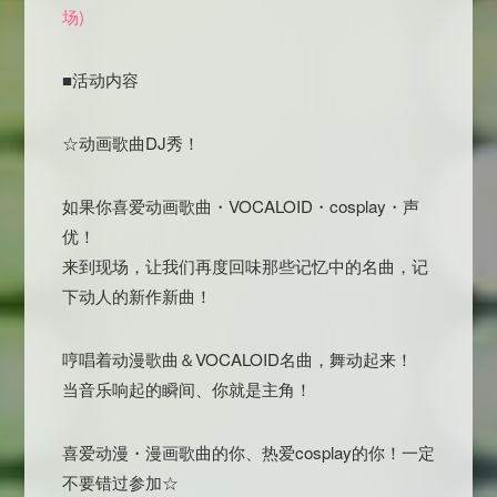
场)
■活动内容
☆动画歌曲DJ秀！
如果你喜爱动画歌曲・VOCALOID・cosplay・声
优！
来到现场，让我们再度回味那些记忆中的名曲，记
下动人的新作新曲！
哼唱着动漫歌曲＆VOCALOID名曲，舞动起来！
当音乐响起的瞬间、你就是主角！
喜爱动漫・漫画歌曲的你、热爱cosplay的你！一定
不要错过参加☆