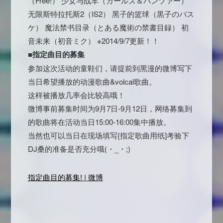
（Free!） 少女与战车（ガールズ＆パンツァー）
无限斯特拉托斯2（IS2） 黑子的篮球（黒子のバス
ケ） 魔法禁书目录（とある魔術の禁書目録） 初
音未来（初音ミク）
※2014/9/7更新！！
■指定曲目的募集
参加这次活动的童鞋们，请提前到黑漫的微博写下
当日希望播放的动漫歌曲&volcal歌曲。
这样被播放几率会比较高哦！
微博事前募集时间为9月7日-9月12日，网络募集到
的歌曲将在活动当日15:00-16:00集中播放。
当然也可以当日在现场填写{指定歌曲用纸]考验下
DJ桑的准备是否充分哦(・_・;)
指定曲目的募集! | 微博