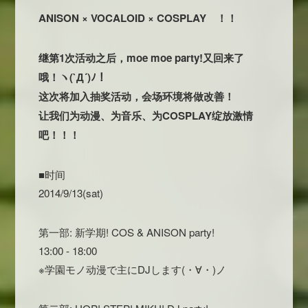
ANISON × VOCALOID × COSPLAY ！！
继第1次活动之后，moe moe party!又回来了
哦！ヽ(`Д´)ﾉ！
这次将加入抽奖活动，会场环境将做改善！
让我们为动漫、为音乐、为COSPLAY绽放激情
吧！！！
■时间
2014/9/13(sat)
第一部: 新学期! COS & ANISON party!
13:00 - 18:00
※学園モノ动漫で主にDJします(・∀・)ノ