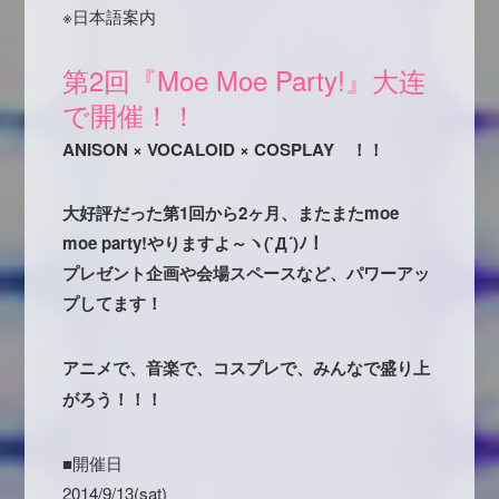
※日本語案内
第2回『Moe Moe Party!』大连
で開催！！
ANISON × VOCALOID × COSPLAY ！！
大好評だった第1回から2ヶ月、またまたmoe
moe party!やりますよ～ヽ(`Д´)ﾉ！
プレゼント企画や会場スペースなど、パワーアッ
プしてます！
アニメで、音楽で、コスプレで、みんなで盛り上
がろう！！！
■開催日
2014/9/13(sat)