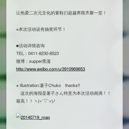
让热爱二次元文化的童鞋们超越界限齐聚一堂！
※本次活动设有抽奖环节！
■活动详情咨询
TEL：0411-8230-8523
微博：supper黑漫
http://www.weibo.com/u/3910969653
※ illustration:薯子Chuko thanks!!
这次的海报是薯子さん特意为本次活动画滴！！
最高！！ヽ(=´▽`=)ﾉ