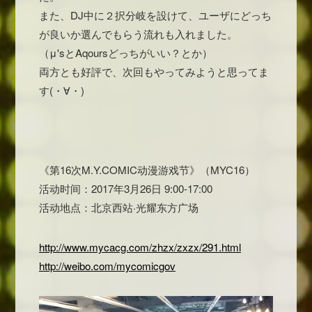
また、DJ中に２択分岐を設けて、ユーザにどっち
が良いか選んでもらう流れも入れました。
（μ'sとAqoursどっちがいい？とか）
両方とも好評で、次回もやってみようと思ってま
す(・∀・)
《第16次M.Y.COMIC动漫游戏节》（MYC16）
活动时间：2017年3月26日 9:00-17:00
活动地点：北京西站·光耀东方广场
http://www.mycacg.com/zhzx/zxzx/291.html
http://weibo.com/mycomicgov